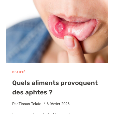
DE
L’ARTHROSE
DANS
LES
DOIGTS
?
BEAUTÉ
Quels aliments provoquent
des aphtes ?
Par
Tissus Telaio
6 février 2026