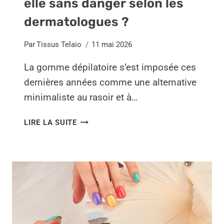
elle sans danger selon les
dermatologues ?
Par
Tissus Telaio
11 mai 2026
La gomme dépilatoire s’est imposée ces
dernières années comme une alternative
minimaliste au rasoir et à…
LA
LIRE LA SUITE
GOMME
DÉPILATOIRE
EST-
ELLE
SANS
DANGER
SELON
LES