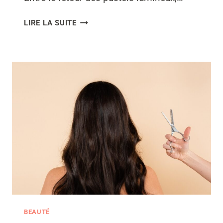
QUELLES
LIRE LA SUITE
COULEURS
ET
MOTIFS
ADOPTER
POUR
SES
ONGLES
CET
ÉTÉ
?
BEAUTÉ