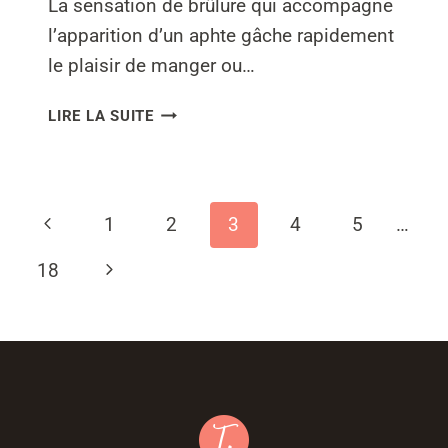
La sensation de brûlure qui accompagne
l’apparition d’un aphte gâche rapidement
le plaisir de manger ou…
QUELS
LIRE LA SUITE
ALIMENTS
PROVOQUENT
DES
APHTES
Navigation
Page
1
2
3
4
5
…
?
de
précédente
Page
18
page
suivante