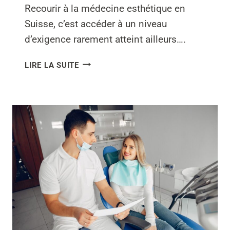
Recourir à la médecine esthétique en
Suisse, c’est accéder à un niveau
d’exigence rarement atteint ailleurs….
POURQUOI
LIRE LA SUITE
PRIVILÉGIER
UN
MÉDECIN
ESTHÉTIQUE
RECONNU
POUR
VOS
TRAITEMENTS
EN
SUISSE
?