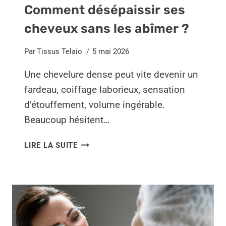
Comment désépaissir ses
cheveux sans les abîmer ?
Par
Tissus Telaio
5 mai 2026
Une chevelure dense peut vite devenir un
fardeau, coiffage laborieux, sensation
d’étouffement, volume ingérable.
Beaucoup hésitent…
COMMENT
LIRE LA SUITE
DÉSÉPAISSIR
SES
CHEVEUX
SANS
LES
ABÎMER