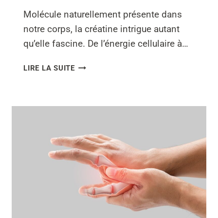
Molécule naturellement présente dans
notre corps, la créatine intrigue autant
qu’elle fascine. De l’énergie cellulaire à…
QUEL
LIRE LA SUITE
EST
LE
RÔLE
DE
LA
CRÉATINE
DANS
L’ORGANISME
?